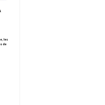
A
e, les
ps de