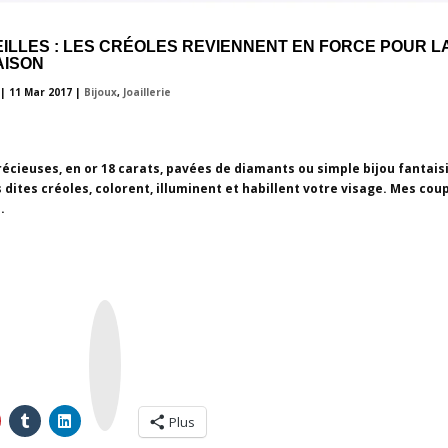
EILLES : LES CRÉOLES REVIENNENT EN FORCE POUR L
AISON
|
11 Mar 2017
|
Bijoux
,
Joaillerie
récieuses, en or 18 carats, pavées de diamants ou simple bijou fantaisi
s dites créoles, colorent, illuminent et habillent votre visage. Mes cou
.
I
n
s
t
a
g
r
a
m
Plus