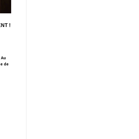
NT !
. Au
te de