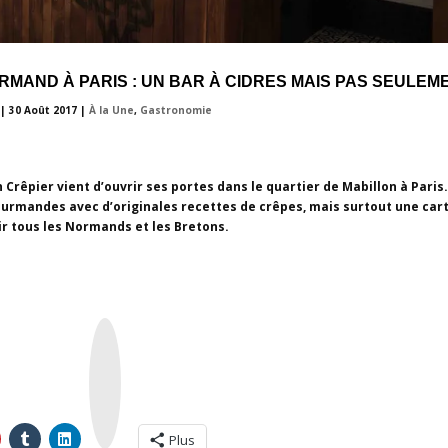
RMAND À PARIS : UN BAR À CIDRES MAIS PAS SEULEME
|
30 Août 2017
|
À la Une
,
Gastronomie
n Crêpier vient d’ouvrir ses portes dans le quartier de Mabillon à Paris
urmandes avec d’originales recettes de crêpes, mais surtout une car
lir tous les Normands et les Bretons.
I
n
s
t
a
g
r
a
m
Plus