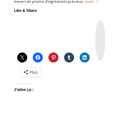
travers de prisme d’ingrédients précieux.
(suite…)
Like & Share
I
n
s
t
a
g
r
a
m
Plus
J’aime ça :