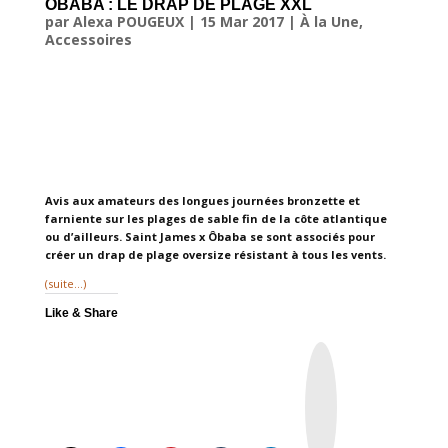
ÔBABA : LE DRAP DE PLAGE XXL
par
Alexa POUGEUX
|
15 Mar 2017
|
À la Une
,
Accessoires
Avis aux amateurs des longues journées bronzette et
farniente sur les plages de sable fin de la côte atlantique
ou d’ailleurs. Saint James x Ôbaba se sont associés pour
créer un drap de plage oversize résistant à tous les vents.
(suite…)
Like & Share
I
n
s
t
a
g
r
a