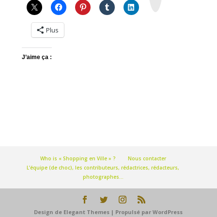
m
Plus
J’aime ça :
Who is « Shopping en Ville » ?
Nous contacter
L’équipe (de choc), les contributeurs, rédactrices, rédacteurs,
photographes…
Design de
Elegant Themes
| Propulsé par
WordPress