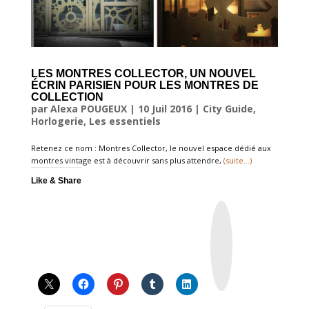
LES MONTRES COLLECTOR, UN NOUVEL
ÉCRIN PARISIEN POUR LES MONTRES DE
COLLECTION
par
Alexa POUGEUX
|
10 Juil 2016
|
City Guide
,
Horlogerie
,
Les essentiels
Retenez ce nom : Montres Collector, le nouvel espace dédié aux
montres vintage est à découvrir sans plus attendre,
(suite…)
Like & Share
I
n
s
t
a
g
r
a
m