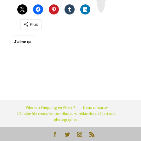
r
a
m
Plus
J’aime ça :
Who is « Shopping en Ville » ?
Nous contacter
L’équipe (de choc), les contributeurs, rédactrices, rédacteurs,
photographes…