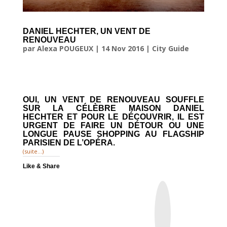
DANIEL HECHTER, UN VENT DE
RENOUVEAU
par
Alexa POUGEUX
|
14 Nov 2016
|
City Guide
OUI, UN VENT DE RENOUVEAU SOUFFLE
SUR LA CÉLÈBRE MAISON DANIEL
HECHTER ET POUR LE DÉCOUVRIR, IL EST
URGENT DE FAIRE UN DÉTOUR OU UNE
LONGUE PAUSE SHOPPING AU FLAGSHIP
PARISIEN DE L’OPÉRA.
(suite…)
Like & Share
I
n
s
t
a
g