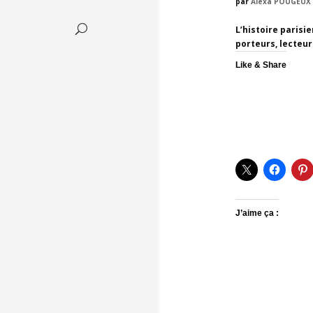
par
Alexa POUGEUX
L’histoire parisi
porteurs, lecteu
Like & Share
J’aime ça :