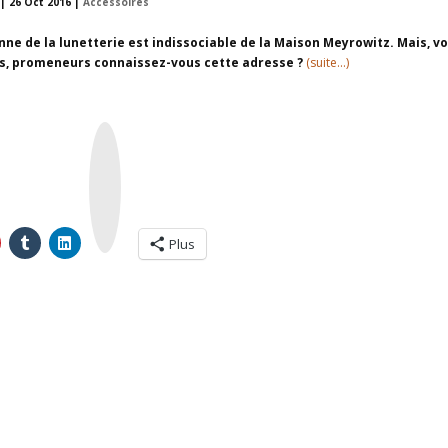
|
26 Oct 2016
|
Accessoires
enne de la lunetterie est indissociable de la Maison Meyrowitz. Mais, vo
rs, promeneurs connaissez-vous cette adresse ?
(suite…)
I
n
s
t
a
g
r
a
m
Plus