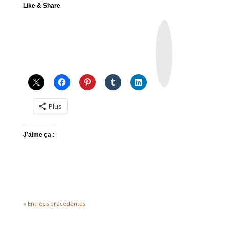
Like & Share
I
n
s
t
a
g
r
a
m
Plus
J’aime ça :
« Entrées précédentes