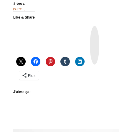
à tous.
(suite…)
Like & Share
I
n
s
t
a
g
r
a
m
Plus
J’aime ça :