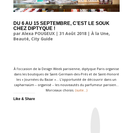
DU 6 AU 15 SEPTEMBRE, C’EST LE SOUK
CHEZ DIPTYQUE !
par
Alexa POUGEUX
|
31 Août 2018
|
À la Une
,
Beauté
,
City Guide
À l’occasion de la Design Week parisienne, diptyque Paris organise
dans les boutiques de Saint-Germain-des-Prés et de Saint-Honoré
les « Journées du Bazar »… L’opportunité de découvrir dans un
capharnaüm – organisé – les nouveautés du parfumeur parisien…
Morceaux choisis.
(suite…)
Like & Share
I
n
s
t
a
g