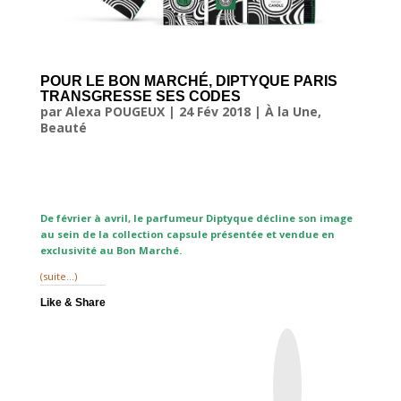
POUR LE BON MARCHÉ, DIPTYQUE PARIS
TRANSGRESSE SES CODES
par
Alexa POUGEUX
|
24 Fév 2018
|
À la Une
,
Beauté
De février à avril, le parfumeur Diptyque décline son image
au sein de la collection capsule présentée et vendue en
exclusivité au Bon Marché.
(suite…)
Like & Share
I
n
s
t
a
g