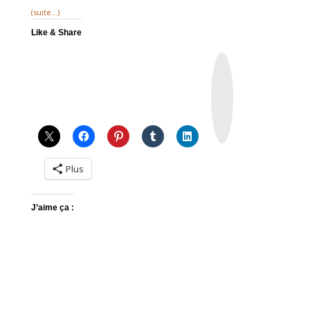
(suite…)
Like & Share
I
n
s
t
a
g
r
a
m
Plus
J’aime ça :