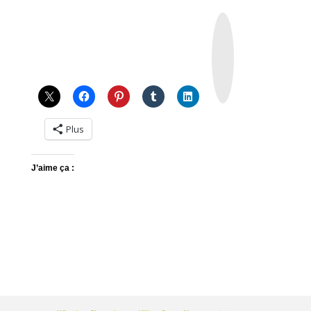
I
n
s
t
a
g
r
a
m
Plus
J’aime ça :