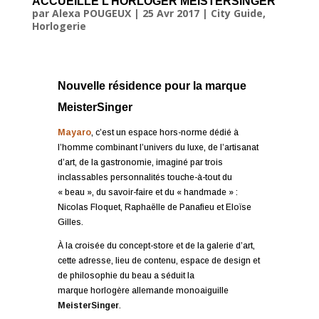
ACCUEILLE L’HORLOGER MEISTERSINGER
par
Alexa POUGEUX
|
25 Avr 2017
|
City Guide
,
Horlogerie
Nouvelle résidence pour la marque
MeisterSinger
Mayaro
, c’est un espace hors-norme dédié à
l’homme combinant l’univers du luxe, de l’artisanat
d’art, de la gastronomie, imaginé par trois
inclassables personnalités touche-à-tout du
« beau », du savoir-faire et du « handmade » :
Nicolas Floquet, Raphaëlle de Panafieu et Eloïse
Gilles.
À la croisée du concept-store et de la galerie d’art,
cette adresse, lieu de contenu, espace de design et
de philosophie du beau a séduit la
marque horlogère allemande monoaiguille
MeisterSinger
.