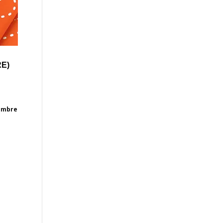
E)
vembre