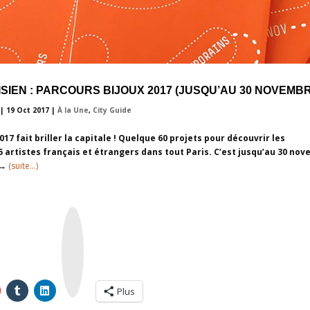
SIEN : PARCOURS BIJOUX 2017 (JUSQU’AU 30 NOVEMBR
|
19 Oct 2017
|
À la Une
,
City Guide
17 fait briller la capitale ! Quelque 60 projets pour découvrir les
artistes français et étrangers dans tout Paris. C’est jusqu’au 30 no
 →
(suite…)
I
n
s
t
a
g
r
a
m
Plus