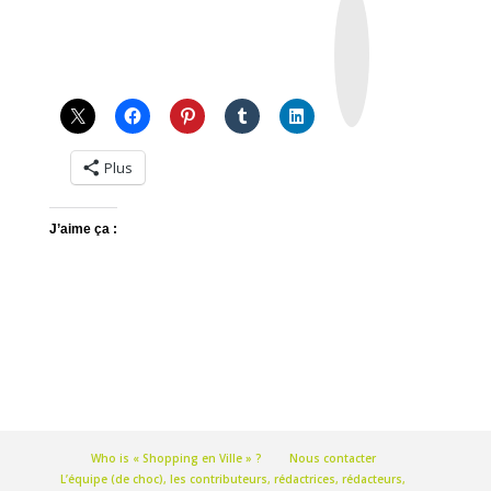
n
s
t
a
g
r
a
m
Plus
J’aime ça :
Who is « Shopping en Ville » ?
Nous contacter
L’équipe (de choc), les contributeurs, rédactrices, rédacteurs,