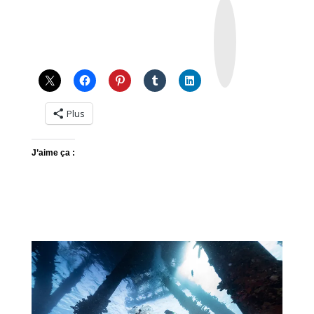
I
n
s
t
a
g
r
a
m
Plus
J’aime ça :