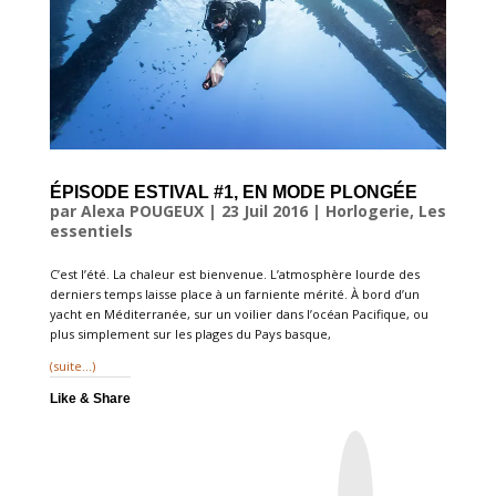
ÉPISODE ESTIVAL #1, EN MODE PLONGÉE
par
Alexa POUGEUX
|
23 Juil 2016
|
Horlogerie
,
Les
essentiels
C’est l’été. La chaleur est bienvenue. L’atmosphère lourde des
derniers temps laisse place à un farniente mérité. À bord d’un
yacht en Méditerranée, sur un voilier dans l’océan Pacifique, ou
plus simplement sur les plages du Pays basque,
(suite…)
Like & Share
I
n
s
t