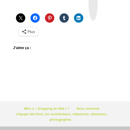
a
g
r
a
m
Plus
J’aime ça :
Who is « Shopping en Ville » ?
Nous contacter
L’équipe (de choc), les contributeurs, rédactrices, rédacteurs,
photographes…