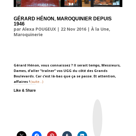
GÉRARD HÉNON, MAROQUINIER DEPUIS
1946
par
Alexa POUGEUX
|
22 Nov 2016
|
À la Une
,
Maroquinerie
Gérard Hénon, vous connaissez ? Il serait temps, Messieurs,
Dames, d’aller “traîner” vos UGG du côté des Grands
Boulevards. Car c’est là-bas que ça se passe. Et attention,
affaires !
(suite…)
Like & Share
I
n
s
t
a
g
r
a
m