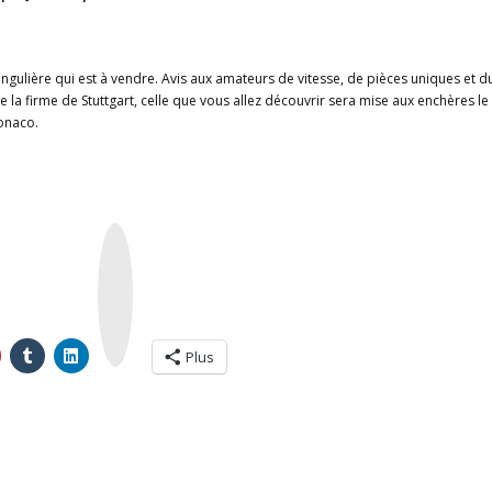
ingulière qui est à vendre. Avis aux amateurs de vitesse, de pièces uniques et d
la firme de Stuttgart, celle que vous allez découvrir sera mise aux enchères le
Monaco.
I
n
s
t
a
g
r
a
m
Plus