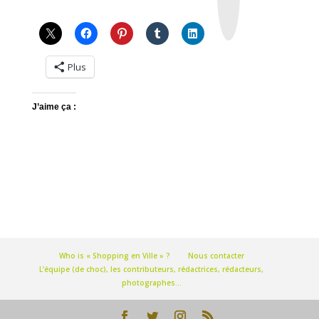
g
r
a
m
Plus
J’aime ça :
Who is « Shopping en Ville » ?
Nous contacter
L’équipe (de choc), les contributeurs, rédactrices, rédacteurs,
photographes…