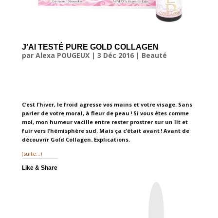
J’AI TESTÉ PURE GOLD COLLAGEN
par
Alexa POUGEUX
|
3 Déc 2016
|
Beauté
C’est l’hiver, le froid agresse vos mains et votre visage. Sans
parler de votre moral, à fleur de peau ! Si vous êtes comme
moi, mon humeur vacille entre rester prostrer sur un lit et
fuir vers l’hémisphère sud. Mais ça c’était avant ! Avant de
découvrir Gold Collagen. Explications.
(suite…)
Like & Share
I
n
s
t
a