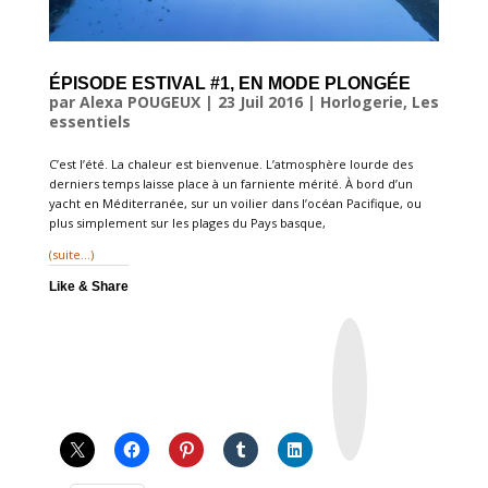
ÉPISODE ESTIVAL #1, EN MODE PLONGÉE
par
Alexa POUGEUX
|
23 Juil 2016
|
Horlogerie
,
Les
essentiels
C’est l’été. La chaleur est bienvenue. L’atmosphère lourde des
derniers temps laisse place à un farniente mérité. À bord d’un
yacht en Méditerranée, sur un voilier dans l’océan Pacifique, ou
plus simplement sur les plages du Pays basque,
(suite…)
Like & Share
I
n
s
t
a
g
r
a
m