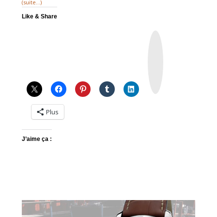
(suite…)
Like & Share
I
n
s
t
a
g
r
a
m
Plus
J’aime ça :