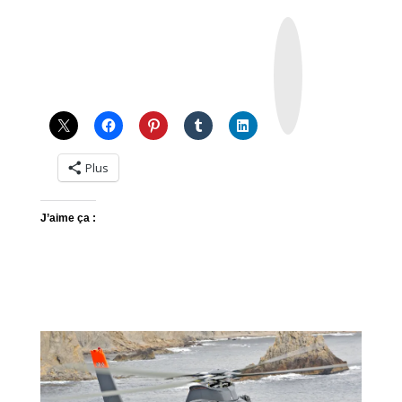
I
n
s
t
a
g
r
a
m
Plus
J’aime ça :