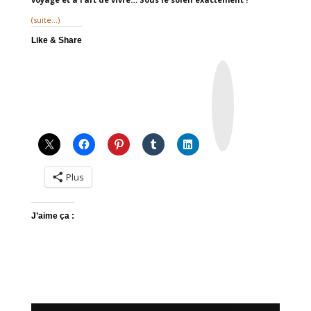
(suite…)
Like & Share
I
n
s
t
a
g
r
a
m
Plus
J’aime ça :