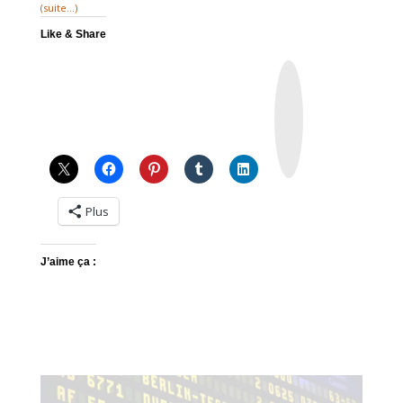
(suite…)
Like & Share
I
n
s
t
a
g
r
a
m
Plus
J’aime ça :