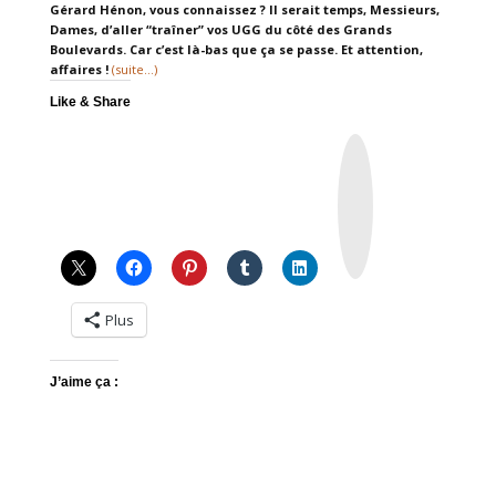
Gérard Hénon, vous connaissez ? Il serait temps, Messieurs,
Dames, d’aller “traîner” vos UGG du côté des Grands
Boulevards. Car c’est là-bas que ça se passe. Et attention,
affaires !
(suite…)
Like & Share
I
n
s
t
a
g
r
a
m
Plus
J’aime ça :