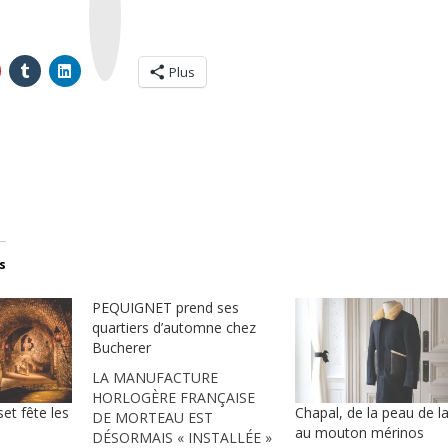
t
a
g
r
a
m
Plus
s
PEQUIGNET prend ses
quartiers d’automne chez
Bucherer
LA MANUFACTURE
HORLOGÈRE FRANÇAISE
t fête les
Chapal, de la peau de l
DE MORTEAU EST
au mouton mérinos
DÉSORMAIS « INSTALLÉE »