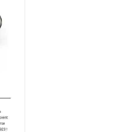
n
oient
urse
923 !