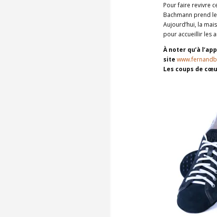
Pour faire revivre 
Bachmann prend le p
Aujourd’hui, la mais
pour accueillir les
À noter qu’à l’ap
site
www.fernand
Les cou
ps de
cœu