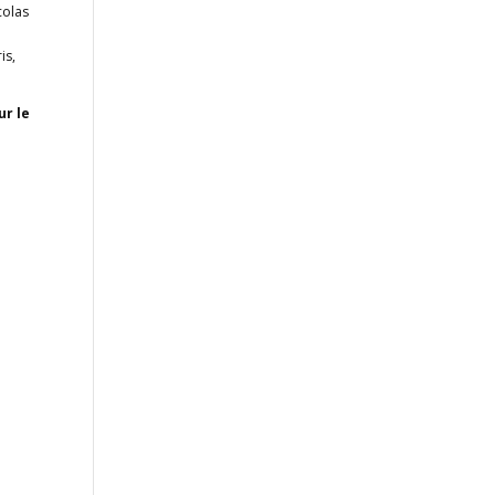
colas
is,
ur le