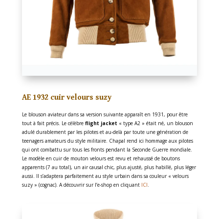
AE 1932 cuir velours suzy
Le blouson aviateur dans sa version suivante apparaît en 1931, pour être
tout à fait précis. Le célèbre
flight jacket
« type A2 » était né, un blouson
adulé durablement par les pilotes et au-delà par toute une génération de
teenagers amateurs du style militaire. Chapal rend ici hommage aux pilotes
qui ont combattu sur tous les fronts pendant la Seconde Guerre mondiale.
Le modèle en cuir de mouton velours est revu et rehaussé de boutons
apparents (7 au total), un air causal chic, plus ajusté, plus habillé, plus léger
aussi. Il s’adaptera parfaitement au style urbain dans sa couleur « velours
suzy » (cognac). A découvrir sur l’e-shop en cliquant
ICI
.