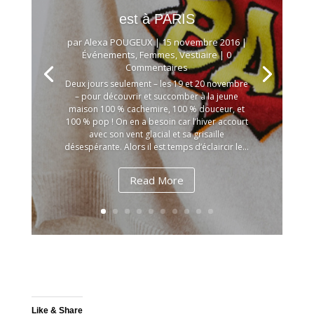
est à PARIS
par
Alexa POUGEUX
|
15 novembre 2016
|
Événements
,
Femmes
,
Vestiaire
| 0
Commentaires
Deux jours seulement – les 19 et 20 novembre
– pour découvrir et succomber à la jeune
maison 100 % cachemire, 100 % douceur, et
100 % pop ! On en a besoin car l’hiver accourt
avec son vent glacial et sa grisaille
désespérante. Alors il est temps d’éclaircir le...
Read More
Like & Share