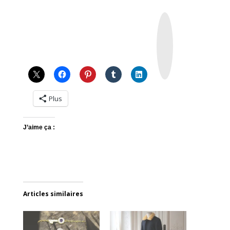
I
n
s
t
a
g
r
a
m
Plus
J’aime ça :
Articles similaires