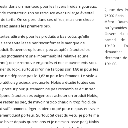
estir dans un manteau pour les hivers froids, rigoureux,
2, rue des Pe
 de constater qu’on se retrouve avec un large éventail
75002 Paris
 de tarifs. On se perd dans ces offres, mais une chose
Métro Bourse
issez jamais les premiers prix.
ou Pyramides
Ouvert du 
certes attirante pour les produits à bas coûts qu’elle
samedi de
 serez vite lassé par l’inconfort et le manque de
19h30. T
duit. Souvent trop lourds, peu adaptés à toutes les
dimanc
iques (notamment une imperméabilité relative et une
décembre de 
enne), on se retrouve engoncés et nos mouvements sont
19 h 00.
er du look, surtout si l’on ne fait pas son 1,80 m pour les
on ne dépasse pas le 1,62 m pour les femmes. Le style «
 plutôt disgracieux, avouez-le. Nobis a étudié toutes ces
 porteur pour, justement, ne pas ressembler à “un sac
épond à toutes ses exigences : acheter un produit Nobis,
e rester au sec, de n’avoir ni trop chaud ni trop froid, de
t suffisamment léger et bien coupé pour ne pas entraver
ement dudit porteur. Surtout (et c’est du vécu, je porte ma
e hiver depuis quatre ans et je ne m’en lasse pas), Nobis