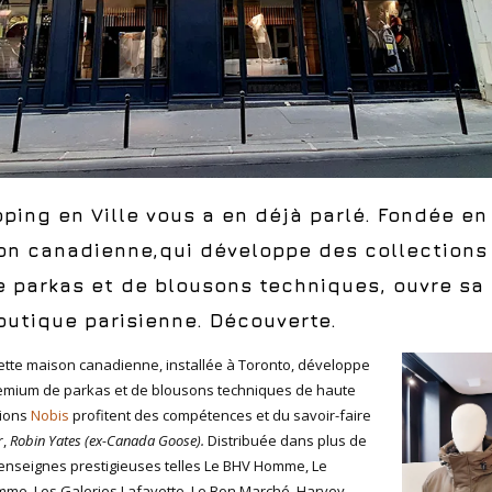
ping en Ville vous a en déjà parlé.
Fondée en 
on canadienne,qui développe des collections
 parkas et de blousons techniques, ouvre sa
outique parisienne. Découverte.
ette maison canadienne, installée à Toronto, développe
remium de parkas et de blousons techniques de haute
tions
Nobis
profitent des compétences et du savoir-faire
r,
Robin Yates (ex-Canada Goose).
Distribuée dans plus de
’enseignes prestigieuses telles Le BHV Homme, Le
mme, Les Galeries Lafayette, Le Bon Marché, Harvey