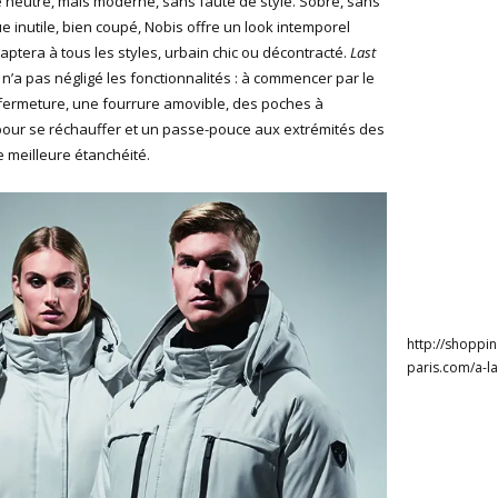
e neutre, mais moderne, sans faute de style. Sobre, sans
ue inutile, bien coupé, Nobis offre un look intemporel
daptera à tous les styles, urbain chic ou décontracté.
Last
 n’a pas négligé les fonctionnalités : à commencer par le
fermeture, une fourrure amovible, des poches à
pour se réchauffer et un passe-pouce aux extrémités des
meilleure étanchéité.
http://shoppin
paris.com/a-l