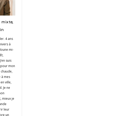
 mixte,
in
ler. 4 ans
hivers à
doune mi-
Et,
’en suis
e pour mon
, chaude,
e à mes
n ville,
l. Je ne
mon
, mieux je
ande
ir leur
core un