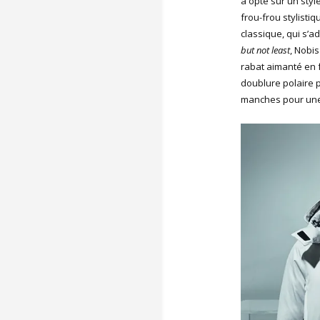
a opté sur un styl
frou-frou stylistiq
classique, qui s’a
but not least
, Nobis
rabat aimanté en 
doublure polaire 
manches pour une 