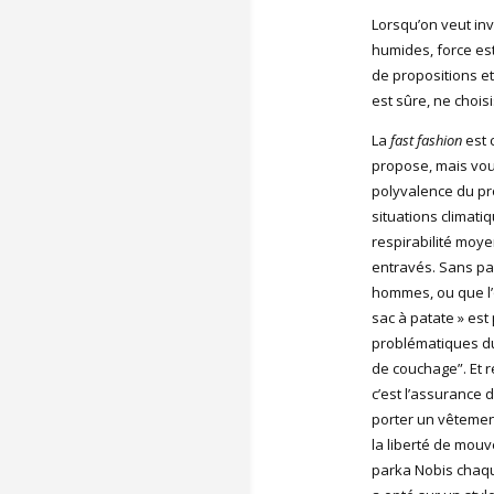
Lorsqu’on veut inv
humides, force est
de propositions et
est sûre, ne chois
La
fast fashion
est 
propose, mais vous
polyvalence du pro
situations climat
respirabilité moy
entravés. Sans parl
hommes, ou que l’
sac à patate » est
problématiques du
de couchage”. Et r
c’est l’assurance d
porter un vêtemen
la liberté de mouv
parka Nobis chaqu