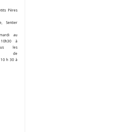
tits Pères
, Sentier
mardi au
 10h30 à
ous les
hes de
10 h 30 à