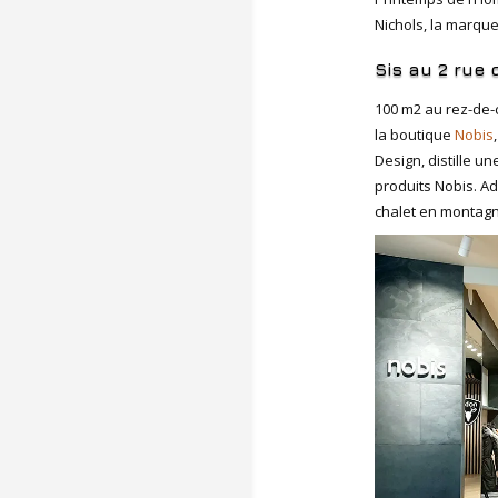
Nichols, la marqu
Sis au
2 rue 
100 m2 au rez-de-
la boutique
Nobis
Design, distille u
produits Nobis. Ad
chalet en montagn