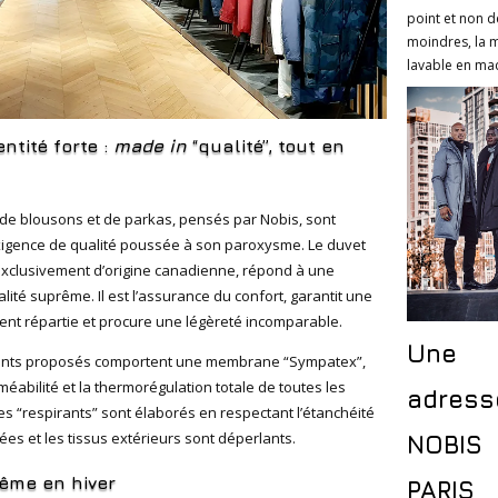
point et non d
moindres, la 
lavable en mac
ntité forte :
made in
“qualité”, tout en
de blousons et de parkas, pensés par Nobis, sont
igence de qualité poussée à son paroxysme. Le duvet
exclusivement d’origine canadienne, répond à une
alité suprême. Il est l’assurance du confort, garantit une
ent répartie et procure une légèreté incomparable.
Une
ents proposés comportent une membrane “Sympatex”,
méabilité et la thermorégulation totale de toutes les
adress
s “respirants” sont élaborés en respectant l’étanchéité
ées et les tissus extérieurs sont déperlants.
NOBI
ême en hiver
PARIS