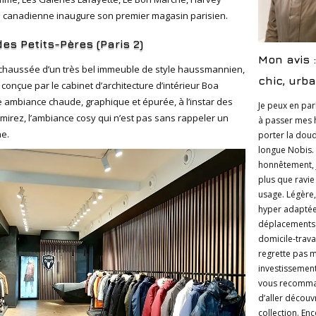
e canadienne inaugure son premier magasin parisien.
des Petits-Pères (Paris 2)
Mon avis :
chaussée d’un très bel immeuble de style haussmannien,
chic, urba
, conçue par le cabinet d’architecture d’intérieur Boa
ne ambiance chaude, graphique et épurée, à l’instar des
Je peux en par
mirez, l’ambiance cosy qui n’est pas sans rappeler un
à passer mes 
e.
porter la dou
longue Nobis. 
honnêtement, j
plus que ravi
usage. Légère
hyper adapté
déplacements e
domicile-travai
regrette pas 
investissement
vous recomm
d’aller découvr
collection. En