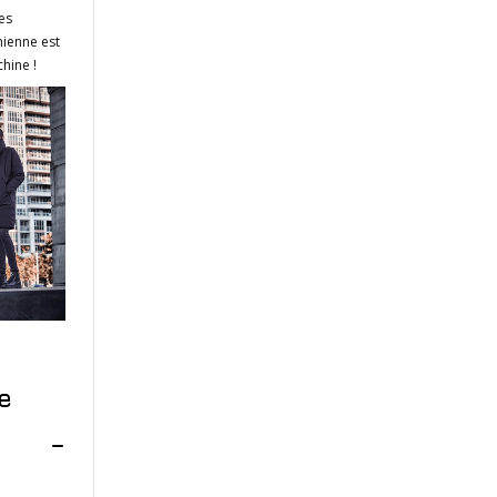
es
mienne est
hine !
e
S –