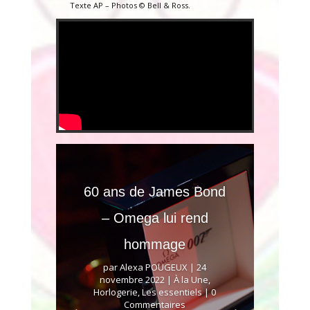
Texte AP – Photos © Bell & Ross.
60 ans de James Bond
– Omega lui rend
hommage
par
Alexa POUGEUX
|
24
novembre 2022
|
À la Une
,
Horlogerie
,
Les essentiels
| 0
Commentaires