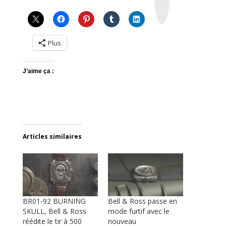
r
a
m
Plus
J’aime ça :
Articles similaires
BR01-92 BURNING
Bell & Ross passe en
SKULL, Bell & Ross
mode furtif avec le
réédite le tir à 500
nouveau