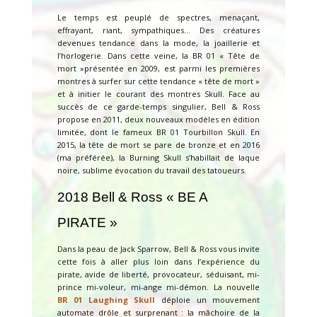
Le temps est peuplé de spectres, menaçant,
effrayant, riant, sympathiques… Des créatures
devenues tendance dans la mode, la joaillerie et
l’horlogerie. Dans cette veine, la BR 01 « Tête de
mort »présentée en 2009, est parmi les premières
montres à surfer sur cette tendance « tête de mort »
et à initier le courant des montres Skull. Face au
succès de ce garde-temps singulier, Bell & Ross
propose en 2011, deux nouveaux modèles en édition
limitée, dont le fameux BR 01 Tourbillon Skull. En
2015, la tête de mort se pare de bronze et en 2016
(ma préférée), la Burning Skull s’habillait de laque
noire, sublime évocation du travail des tatoueurs.
2018 Bell & Ross « BE A
PIRATE »
Dans la peau de Jack Sparrow, Bell & Ross vous invite
cette fois à aller plus loin dans l’expérience du
pirate, avide de liberté, provocateur, séduisant, mi-
prince mi-voleur, mi-ange mi-démon. La nouvelle
BR 01 Laughing Skull
déploie un mouvement
automate drôle et surprenant : la mâchoire de la