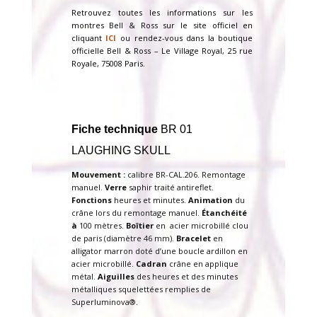
Retrouvez toutes les informations sur les
montres Bell & Ross sur le site officiel en
cliquant
ICI
ou rendez-vous dans la boutique
officielle Bell & Ross – Le Village Royal, 25 rue
Royale, 75008 Paris.
Fiche technique
BR 01
LAUGHING SKULL
Mouvement :
calibre BR-CAL.206. Remontage
manuel.
Verre
saphir traité antireflet.
Fonctions
heures et minutes.
Animation
du
crâne lors du remontage manuel.
Étanchéité
à
100 mètres.
Boîtier
en acier microbillé clou
de paris (diamètre 46 mm).
Bracelet
en
alligator marron doté d’une boucle ardillon en
acier microbillé.
Cadran
crâne en applique
métal.
Aiguilles
des heures et des minutes
métalliques squelettées remplies de
Superluminova®.