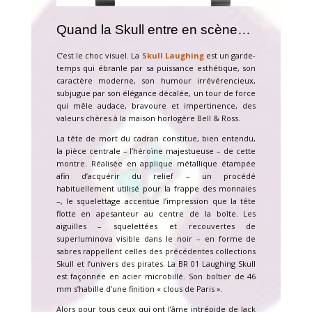
Quand la Skull entre en scène…
C’est le choc visuel. La
Skull Laughing
est un garde-
temps qui ébranle par sa puissance esthétique, son
caractère moderne, son humour irrévérencieux,
subjugue par son élégance décalée, un tour de force
qui mêle audace, bravoure et impertinence, des
valeurs chères à la maison horlogère Bell & Ross.
La tête de mort du cadran constitue, bien entendu,
la pièce centrale – l’héroïne majestueuse – de cette
montre. Réalisée en applique métallique étampée
afin d’acquérir du relief – un procédé
habituellement utilisé pour la frappe des monnaies
–, le squelettage accentue l’impression que la tête
flotte en apesanteur au centre de la boîte. Les
aiguilles – squelettées et recouvertes de
superluminova visible dans le noir – en forme de
sabres rappellent celles des précédentes collections
Skull et l’univers des pirates. La BR 01 Laughing Skull
est façonnée en acier microbillé. Son boîtier de 46
mm s’habille d’une finition « clous de Paris ».
Alors pour tous ceux qui ont l’âme intrépide de Jack