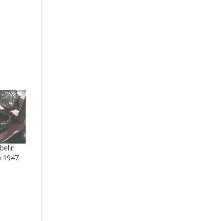
belin
n 1947