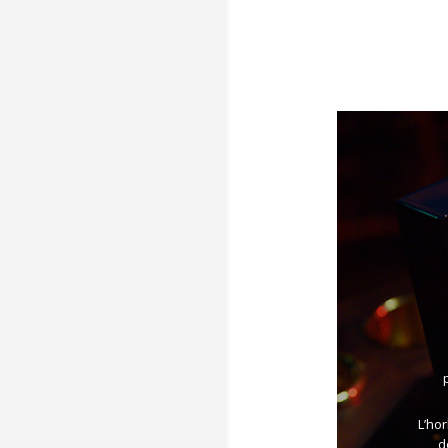
L’ho
d