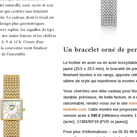
ité naturelle, sans excès et son
et qui confère une féminité
ble. Le cadran, dont le fond est
 design plus géométriques.
re saphir, les aiguilles de type
des index bâtons et les chiffres
 6, 9 et 12 h. Ornée d’un
Un bracelet orné de per
la couronne vient finaliser
e de l’ensemble.
Le boîtier en acier ou en acier inoxydab
jaune (23,5 x 23,5 mm), le bracelet de per
finement tissées à six rangs, apporte ce
ultime de style qui transforme la montre 
Vous cherchez une idée-cadeau pour No
durable, précieuse, de belle facture, et à 
raisonnable, rendez-vous sur le site
www
herbelin.com
. Cette montre est proposé
version acier à
590 €
[référence montre 
(acier), 17493/BP19 (PVD or jaune)].
Pour plus d’informations – ou 03 81 68 