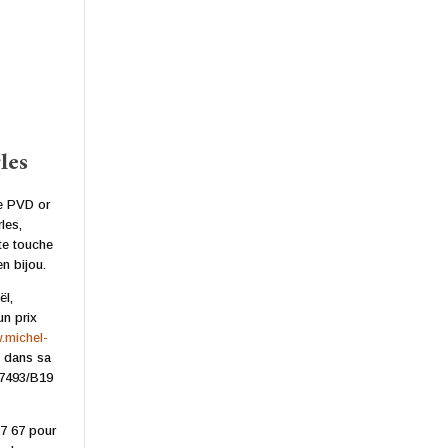
les
le PVD or
les,
tte touche
en bijou.
ël,
un prix
.michel-
e dans sa
17493/B19
67 67 pour