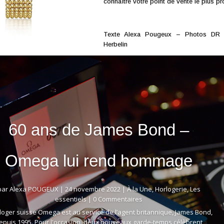
connaître votre point de vente le plus p
Texte Alexa Pougeux – Photos DR 
Herbelin
60 ans de James Bond –
Omega lui rend hommage
par
Alexa POUGEUX
|
24 novembre 2022
|
À la Une
,
Horlogerie
,
Les
essentiels
| 0 Commentaires
rloger suisse Omega est au service de l’agent britannique, James Bond,
epuis 1995. Pour l'occasion, deux nouveaux garde-temps célèbrent