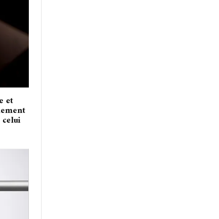
e et
plement
 celui