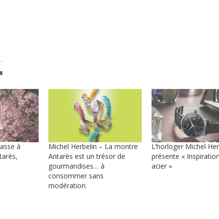
s
passe à
Michel Herbelin – La montre
L’horloger Michel Her
tarès,
Antarès est un trésor de
présente « Inspiratio
gourmandises… à
acier »
consommer sans
modération.