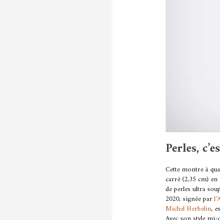
Perles, c’
Cette montre à quar
carré (2,35 cm) en 
de perles ultra sou
2020, signée par
l’
Michel Herbelin
, e
Avec son style mi-