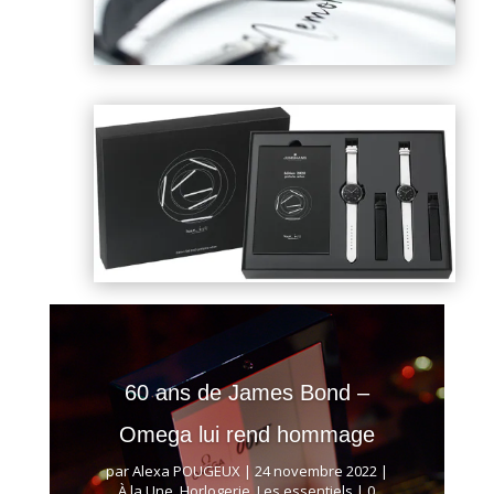
60 ans de James Bond –
Omega lui rend hommage
par
Alexa POUGEUX
|
24 novembre 2022
|
À la Une
,
Horlogerie
,
Les essentiels
| 0