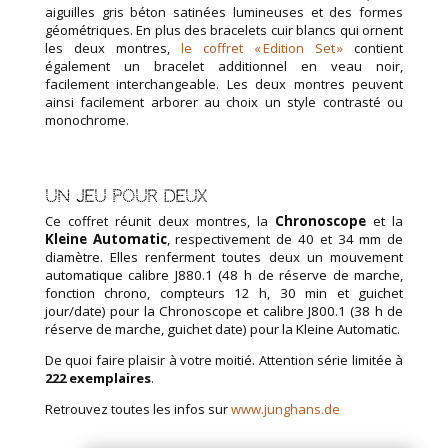
aiguilles gris béton satinées lumineuses et des formes
géométriques. En plus des bracelets cuir blancs qui ornent
les deux montres,
le coffret « Edition Set »
contient
également un bracelet additionnel en veau noir,
facilement interchangeable. Les deux montres peuvent
ainsi facilement arborer au choix un style contrasté ou
monochrome.
Un jeu pour deux
Ce coffret réunit deux montres, la
Chronoscope
et la
Kleine Automatic
, respectivement de 40 et 34 mm de
diamètre. Elles renferment toutes deux un mouvement
automatique calibre J880.1 (48 h de réserve de marche,
fonction chrono, compteurs 12 h, 30 min et guichet
jour/date) pour la Chronoscope et calibre J800.1 (38 h de
réserve de marche, guichet date) pour la Kleine Automatic.
De quoi faire plaisir à votre moitié. Attention série limitée à
222 exemplaires
.
Retrouvez toutes les infos sur
www.junghans.de