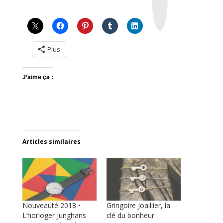
g
r
a
m
Plus
J’aime ça :
Articles similaires
Nouveauté 2018 •
Gringoire Joaillier, la
L’horloger Junghans
clé du bonheur