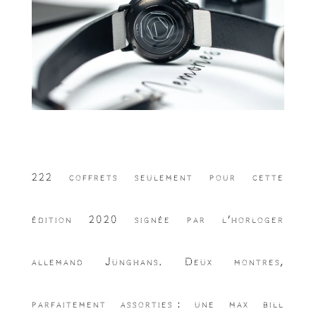
222 coffrets seulement pour cette
édition 2020 signée par l’horloger
allemand Junghans. Deux montres,
parfaitement assorties : une max bill