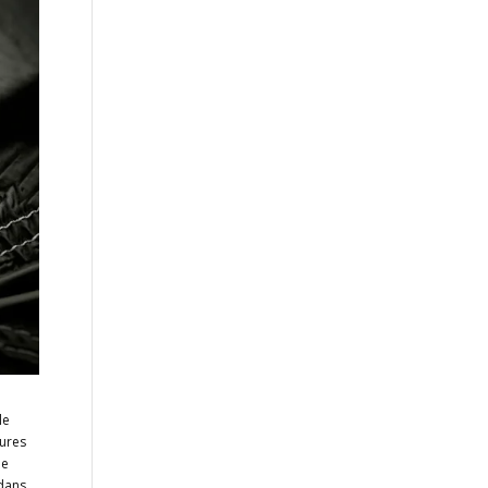
le
eures
le
 dans