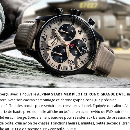
perçu avec la nouvelle
ALPINA STARTIMER PILOT CHRONO GRANDE DATE
, i
sert. Avec son cadran camouflage ce chronographe conjugue précision,
abilité. Tous les atouts pour séduire les chevaliers du ciel. Équipée du calibre AL
tz de haute précision, elle affiche un boîtier en acier revêtu de PVD noir (44 
et en cuir beige. Spécialement étudiée pour résister aux baisses de pression, el
 de boîte, d’un avion de chasse. Fonctions heures, minutes, petite seconde, gra
e au 1/100e de seconde. Prix conseillé : 995 €