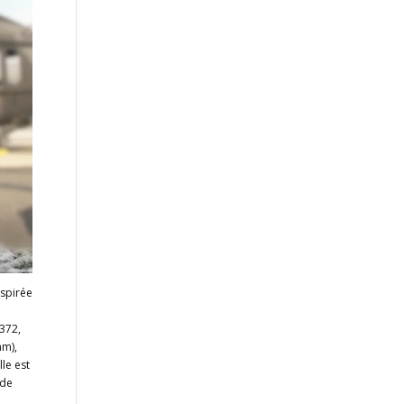
nspirée
-372,
mm),
le est
nde