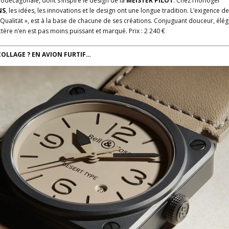
odécagonale, dont s’inspire le design de la
MEISTER PILOT
. Chez l’horloger
NS
, les idées, les innovations et le design ont une longue tradition. L’exigence de
 Qualität », est à la base de chacune de ses créations. Conjuguant douceur, élé
ctère n’en est pas moins puissant et marqué. Prix : 2 240 €
COLLAGE ? EN AVION FURTIF…