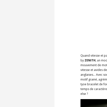
Quand vitesse et pas
by
ZENITH
, un mod
mouvement de motoc
vitesse et avides de
anglaises… Avec son
motif grainé, agrém
tyoe bracelet de fo
temps de caractère
else ?