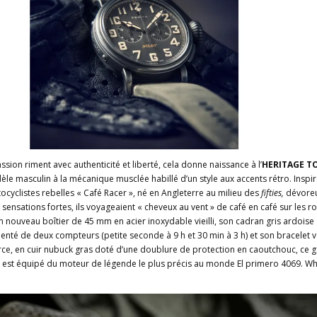
sion riment avec authenticité et liberté, cela donne naissance à l’
HERITAGE T
èle masculin à la mécanique musclée habillé d’un style aux accents rétro. Inspi
yclistes rebelles « Café Racer », né en Angleterre au milieu des
fifties,
dévore
 sensations fortes, ils voyageaient « cheveux au vent » de café en café sur les r
 nouveau boîtier de 45 mm en acier inoxydable vieilli, son cadran gris ardoise
enté de deux compteurs (petite seconde à 9 h et 30 min à 3 h) et son bracelet v
rce, en cuir nubuck gras doté d’une doublure de protection en caoutchouc, ce 
 est équipé du moteur de légende le plus précis au monde El primero 4069. W