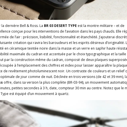
la dernière Bell & Ross. La
BR 03 DESERT TYPE
est la montre militaire – et de
ellence conçue pour les interventions de l’aviation dans les pays chauds. Elle r
mée de l’air : précision, lisibilité, fonctionnalité et étanchéité. J’ajouterai discrét
isante création qui ravira les baroudeurs et les esprits désireux d’originalité. 
raité en céramique teintée noire dans la masse et un verre en saphir haute résist
lisibilité maximale du cadran est accentuée par le choix typographique et la taille
rtout par la construction même du cadran, composé de deux plaques superposée
coupée à l’emplacement des chiffres et index pour laisser apparaître la plaqu
te de revêtement photoluminescent noir. Un contraste de couleurs et un relief 
té optimale de jour comme de nuit. Déclinée en trois versions (de 42 et 39 mm), l
ss
offre, dans sa version la plus complète (BR-03-94), un mouvement automatiqu
inutes, petites secondes à 3 h, date, compteur 30 min au centre. Notez que le
 Type est équipé d’un mouvement à quartz.