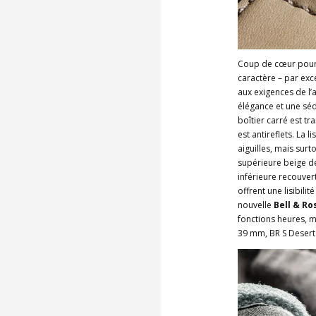
Coup de cœur pour 
caractère – par exc
aux exigences de l’ar
élégance et une sédu
boîtier carré est t
est antireflets. La 
aiguilles, mais su
supérieure beige dé
inférieure recouver
offrent une lisibili
nouvelle
Bell & Ro
fonctions heures, m
39 mm, BR S Desert