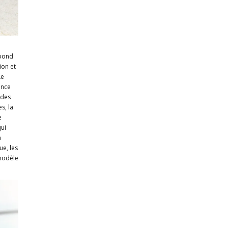
épond
ion et
Le
ance
 des
s, la
e
qui
a
e, les
 modèle