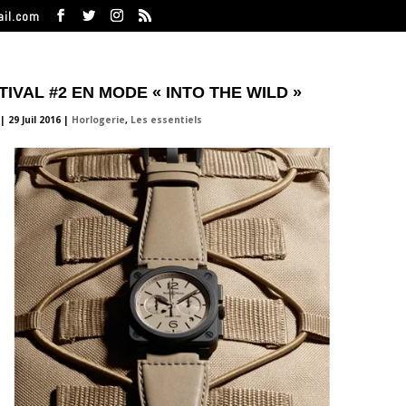
ail.com
IVAL #2 EN MODE « INTO THE WILD »
|
29 Juil 2016
|
Horlogerie
,
Les essentiels