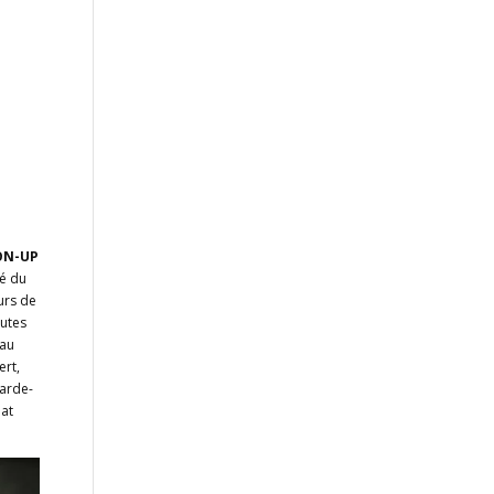
ON-UP
ré du
urs de
outes
 au
ert,
garde-
hat