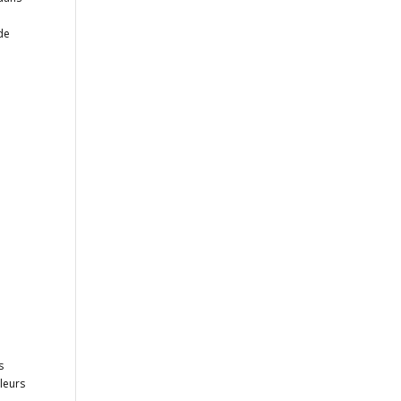
de
s
leurs