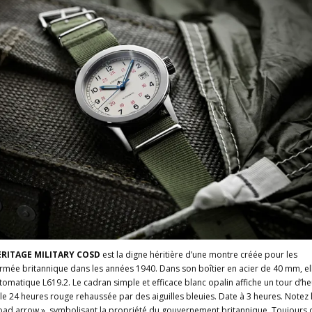
RITAGE MILITARY COSD
est la digne héritière d’une montre créée pour les
armée britannique dans les années 1940. Dans son boîtier en acier de 40 mm, el
utomatique L619.2. Le cadran simple et efficace blanc opalin affiche un tour d’h
lle 24 heures rouge rehaussée par des aiguilles bleuies. Date à 3 heures. Notez 
Broad arrow », symbolisant la propriété du gouvernement britannique. Toujours