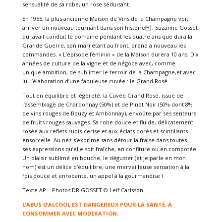
sensualité de sa robe, un rose séduisant.
En 1955, la plus ancienne Maison de Vins de la Champagne voit
arriver un nouveau tournant dans son histoire ; Suzanne Gosset
qui avait conduit le domaine pendant les quatre ans que dura la
Grande Guerre, son mari étant au front, prend à nouveau les
commandes. « L’épisode féminin » de la Maison durera 10 ans. Dix
années de culture de la vigne et de négoce avec, comme
unique ambition, de sublimer le terroir de la Champagne,et avec
lui l’élaboration d’une fabuleuse cuvée : le Grand Rosé.
Tout en équilibre et légèreté, la Cuvée Grand Rosé, issue de
l’assemblage de Chardonnay (50%) et de Pinot Noir (50% dont 8%
de vins rouges de Bouzy et Ambonnay), envoûte par ses senteurs
de fruits rouges sauvages. Sa robe douce et fluide, délicatement
rosée aux reflets rubis-cerise et aux éclats dorés et scintillants
ensorcelle. Au nez s’exprime sans détour la fraise dans toutes
ses expressions qu’elle soit fraîche, en confiture ou en compotée.
Un plaisir sublimé en bouche, le déguster (et je parle en mon
nom) est un délice d’équilibre, une merveilleuse sensation à la
fois douce et enrobante, un appel à la gourmandise !
Texte AP – Photos DR GOSSET © Leif Carlsson
L’ABUS D’ALCOOL EST DANGEREUX POUR LA SANTÉ, À
CONSOMMER AVEC MODÉRATION.