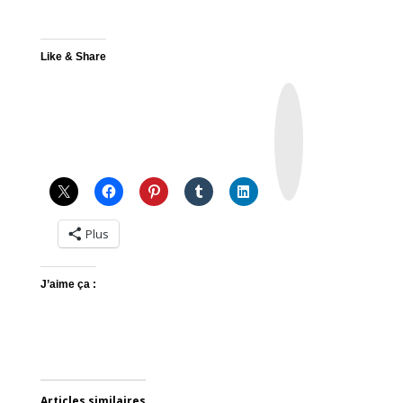
Like & Share
I
n
s
t
a
g
r
a
m
Plus
J’aime ça :
Articles similaires