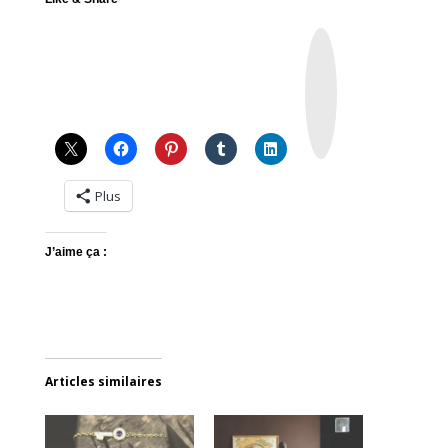
I
n
s
t
a
g
r
a
m
Plus
J’aime ça :
Articles similaires