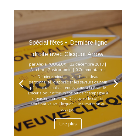
Spécial fêtes • Dernière ligne
droite avec Clicquot Arrow
par
Alexa POUGEUX
|
22 décembre 2018
|
À la Une
,
Gastronomie
| 0 Commentaires
Dernière minute, envie d’un cadeau
personnalisé, d’apprécier les saveurs d’un vin
pétillant de malice, rendez-vous à la Grande
Épicerie pour offrir un coffret de champagne à
déguster entre amis. Découvrez le coffret
édité par Veuve Clicquot. Une invitation au
voyage...
Lire plus