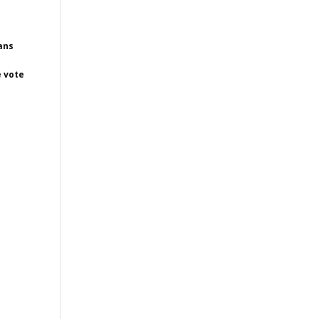
ans
e vote