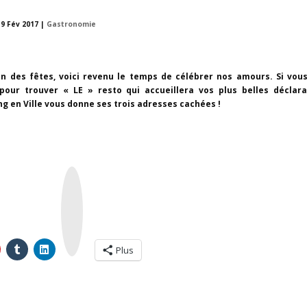
|
9 Fév 2017
|
Gastronomie
on des fêtes, voici revenu le temps de célébrer nos amours. Si vou
pour trouver « LE » resto qui accueillera vos plus belles déclara
ng en Ville vous donne ses trois adresses cachées !
I
n
s
t
a
g
r
a
m
Plus