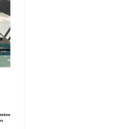
emmène
ns