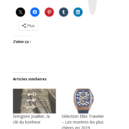
g
r
a
m
Plus
J’aime ça :
Articles similaires
Gringoire Joaillier, la
Sélection Elite Traveler
clé du bonheur
– Les montres les plus
chères en 2019