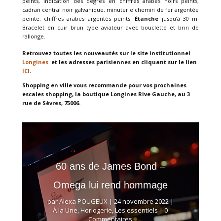
peints, indication des degrés en chiffres arabes noirs peints,
cadran central noir galvanique, minuterie chemin de fer argentée
peinte, chiffres arabes argentés peints.
Étanche
jusqu’à 30 m.
Bracelet en cuir brun type aviateur avec bouclette et brin de
rallonge.
Retrouvez toutes les nouveautés sur le site institutionnel
Longines
et les adresses parisiennes en cliquant sur le lien
ICI
.
Shopping en ville vous recommande pour vos prochaines
escales shopping, la boutique Longines Rive Gauche, au 3
rue de Sèvres, 75006.
60 ans de James Bond –
Omega lui rend hommage
par
Alexa POUGEUX
|
24 novembre 2022
|
À la Une
,
Horlogerie
,
Les essentiels
| 0
Commentaires