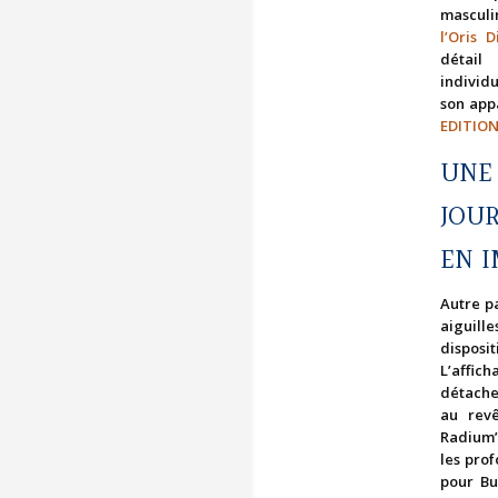
masculi
l’Oris 
détail
individ
son app
EDITIO
UNE
JOU
EN 
Autre pa
aiguill
disposi
L’affi
détache
au rev
Radium”
les pro
pour Bu