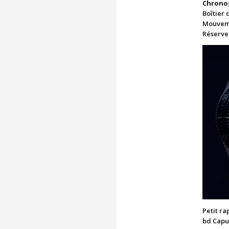
Chronog
Boîtier 
Mouveme
Réserve 
Petit ra
bd Capuc