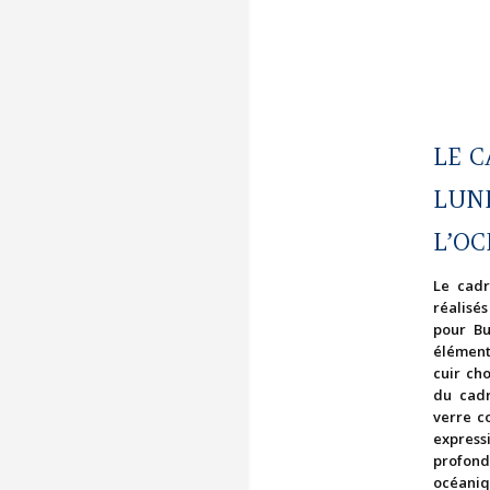
LE C
LUN
L’O
Le cadr
réalisé
pour Bu
élément
cuir ch
du cadr
verre c
express
profon
océaniq