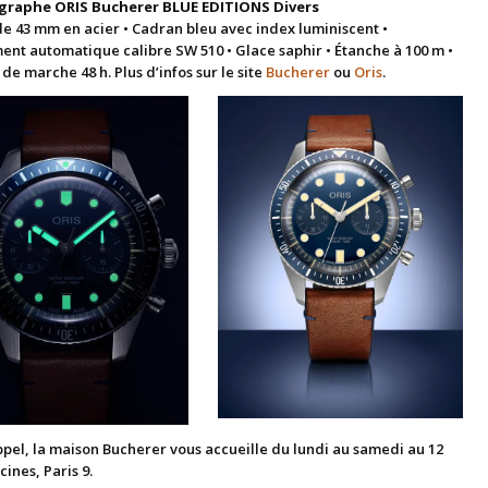
raphe ORIS Bucherer BLUE EDITIONS Divers
de 43 mm en acier • Cadran bleu avec index luminiscent •
nt automatique calibre SW 510 • Glace saphir • Étanche à 100 m •
de marche 48 h. Plus d’infos sur le site
Bucherer
ou
Oris
.
ppel, la maison Bucherer vous accueille du lundi au samedi au 12
ines, Paris 9.