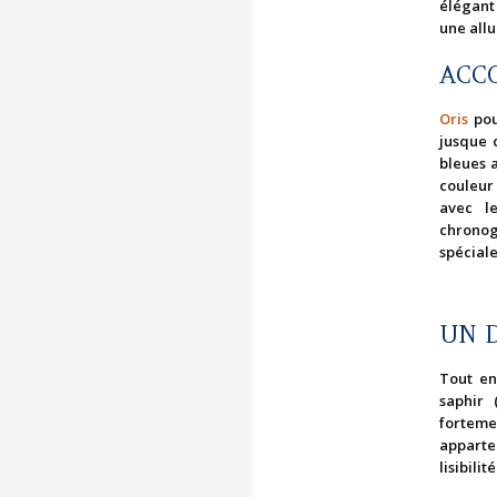
élégant
une all
ACC
Oris
pou
jusque 
bleues 
couleur 
avec l
chronog
spéciale
UN D
Tout en
saphir 
forteme
apparte
lisibili