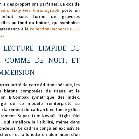
n a des proportions parfaites. Le dos de
Divers Sixty-Five Chronograph
porte un
 inédit sous forme de gravures
uelles au fond du boîtier, qui symbolise
artenance à la
collection Bucherer BLUE
NS
.
 LECTURE LIMPIDE DE
R COMME DE NUIT, ET
IMMERSION
rticularité de cette édition spéciale, les
es bâtons composées de titane et la
tion BiCompax symétrique des index.
chage de ce modèle réinterprété se
 clairement du cadran bleu foncé grâce
êtement Super LumiNova® “Light Old
, qui améliore la lisibilité, même dans
fondeurs. Ce cadran conçu en exclusivité
cherer et la lunette en aluminium d’un