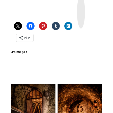
n
s
t
a
g
r
a
m
Plus
J’aime ça :