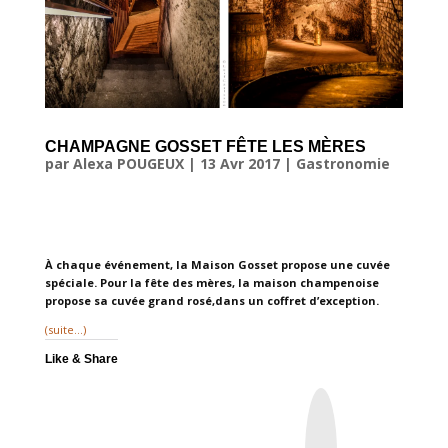
CHAMPAGNE GOSSET FÊTE LES MÈRES
par
Alexa POUGEUX
|
13 Avr 2017
|
Gastronomie
À chaque événement, la Maison Gosset propose une cuvée
spéciale. Pour la fête des mères, la maison champenoise
propose sa cuvée grand rosé,dans un coffret d’exception.
(suite…)
Like & Share
I
n
s
t