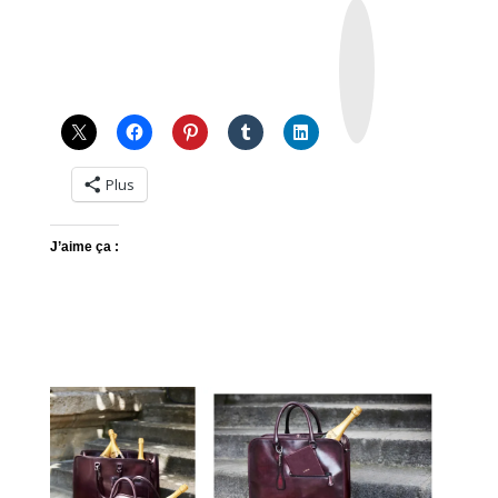
I
n
s
t
a
g
r
a
m
Plus
J’aime ça :