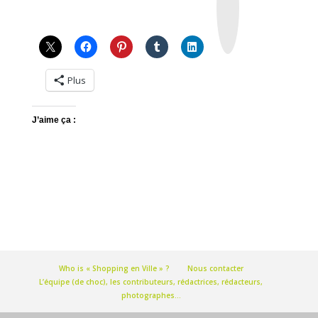
a
g
r
a
m
Plus
J’aime ça :
Who is « Shopping en Ville » ?
Nous contacter
L’équipe (de choc), les contributeurs, rédactrices, rédacteurs,
photographes…