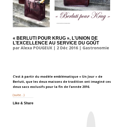
« BERLUTI POUR KRUG », L’UNION DE
L’EXCELLENCE AU SERVICE DU GOÛT
par
Alexa POUGEUX
|
2 Déc 2016
|
Gastronomie
C’est à partir du modèle emblématique « Un Jour » de
Berluti, que les deux maisons de tradition ont imaginé ces
deux sacs exclusifs pour la fin de l’année 2016.
(suite…)
Like & Share
I
n
s
t