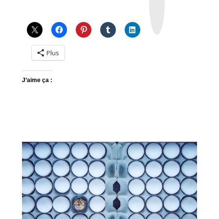
a
g
r
a
m
Plus
J’aime ça :