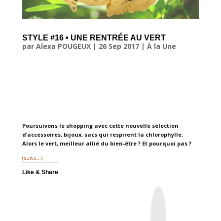
STYLE #16 • UNE RENTRÉE AU VERT
par
Alexa POUGEUX
|
26 Sep 2017
|
À la Une
Poursuivons le shopping avec cette nouvelle sélection
d’accessoires, bijoux, sacs qui respirent la chlorophylle.
Alors le vert, meilleur allié du bien-être ? Et pourquoi pas ?
(suite…)
Like & Share
I
n
s
t
a