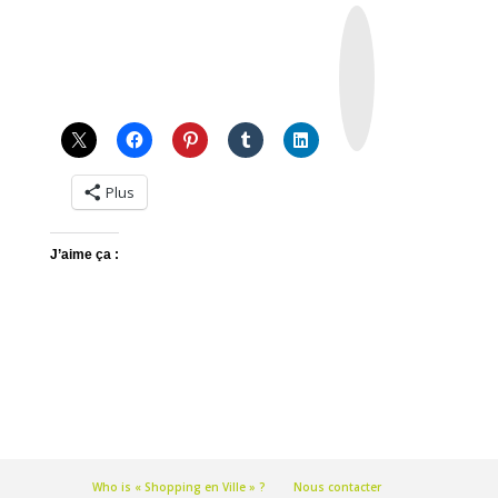
I
n
s
t
a
g
r
a
m
Plus
J’aime ça :
Who is « Shopping en Ville » ?
Nous contacter