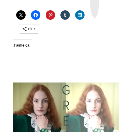
g
r
a
m
Plus
J’aime ça :