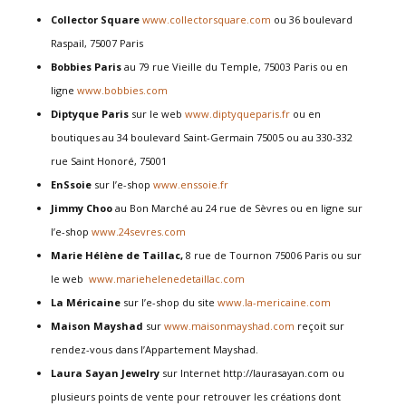
Collector Square
www.collectorsquare.com
ou
36 boulevard
Raspail, 75007 Paris
Bobbies Paris
au
79 rue Vieille du Temple, 75003 Paris ou en
ligne
www.bobbies.com
Diptyque Paris
sur le web
www.diptyqueparis.fr
ou en
boutiques au
34 boulevard Saint-Germain 75005 ou au
330-332
rue Saint Honoré, 75001
EnSsoie
sur l’e-shop
www.enssoie.fr
Jimmy Choo
au Bon Marché au 24 rue de Sèvres ou en ligne sur
l’e-shop
www.24sevres.com
Marie Hélène de Taillac,
8 rue de Tournon 75006 Paris ou sur
le web
www.mariehelenedetaillac.com
La Méricaine
sur l’e-shop du site
www.la-mericaine.com
Maison Mayshad
sur
www.maisonmayshad.com
reçoit sur
rendez-vous dans l’Appartement Mayshad.
Laura Sayan Jewelry
sur Internet http://laurasayan.com ou
plusieurs points de vente pour retrouver les créations dont