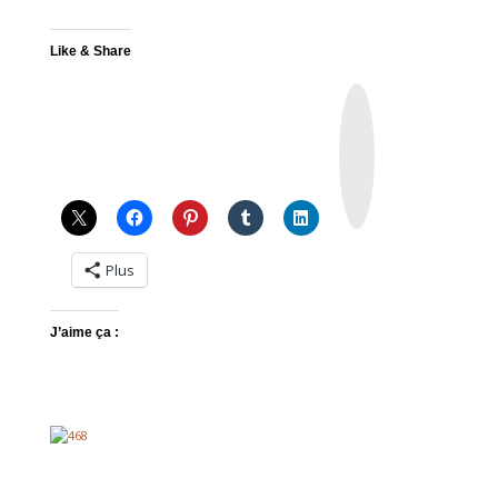
Like & Share
I
n
s
t
a
g
r
a
m
Plus
J’aime ça :