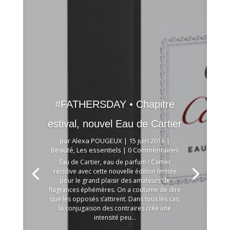
#FATHERSDAY • Chapitre
estival, nouvel Eau de Cartier
par
Alexa POUGEUX
|
15 juin 2016
|
Beauté
,
Les essentiels
| 0 Commentaires
Eau de Cartier, eau de parfum ! Cartier
récidive avec cette nouvelle édition limitée
pour le grand plaisir des amateurs de
flagrances éphémères. On a coutume de dire
que les opposés s’attirent. Dans tous les cas,
la conjugaison des contraires crée une
intensité peu...