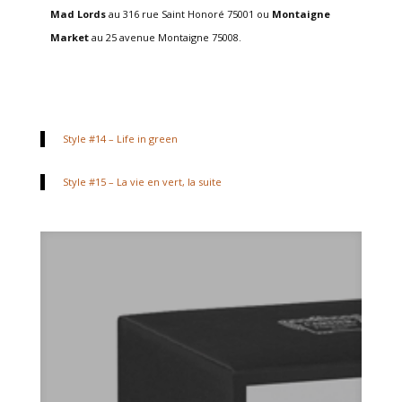
Mad Lords
au 316 rue Saint Honoré 75001 ou
Montaigne
Market
au
25 avenue Montaigne
75008.
Style #14 – Life in green
Style #15 – La vie en vert, la suite