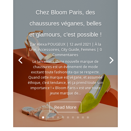
Chez Bloom Paris, des
chaussures véganes, belles
et glamours, c’est possible !
par
Alexa POUGEUX
|
12 avril 2021
|
À la
Une
,
Accessoires
,
City Guide
,
Femmes
| 0
Commentaires
Le lancement d’une nouvelle marque de
chaussures est un événement de mode
excitant toute fashionista qui se respecte.
Quand cette marque est végane, et assumée
éthique, c’est tendance, et ça prend toute son
importance ! « Bloom Paris » est une toute
jeune marque de...
Read More