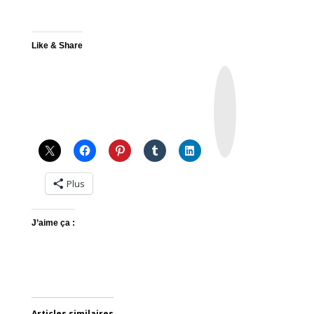
Like & Share
I
n
s
t
a
g
r
a
m
Plus
J’aime ça :
Articles similaires