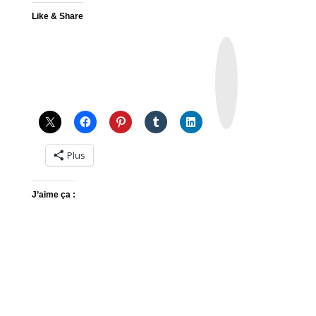
Like & Share
I
n
s
t
a
g
r
a
m
Plus
J’aime ça :