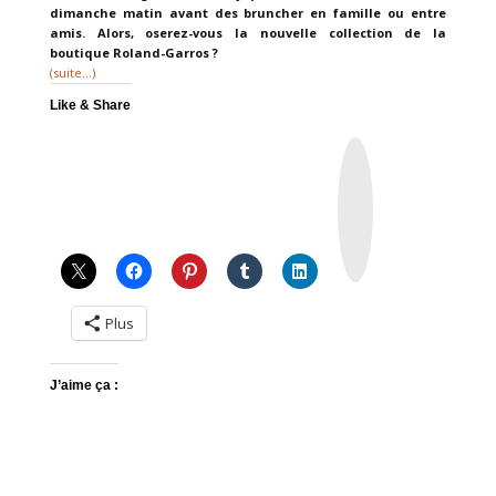
dimanche matin avant des bruncher en famille ou entre
amis. Alors, oserez-vous la nouvelle collection de la
boutique Roland-Garros ?
(suite…)
Like & Share
I
n
s
t
a
g
r
a
m
Plus
J’aime ça :