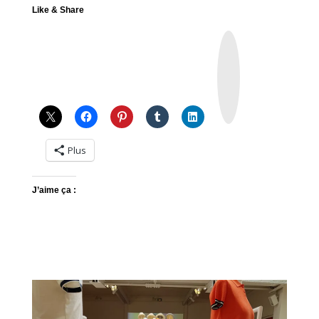
Like & Share
I
n
s
t
a
g
r
a
m
Plus
J’aime ça :