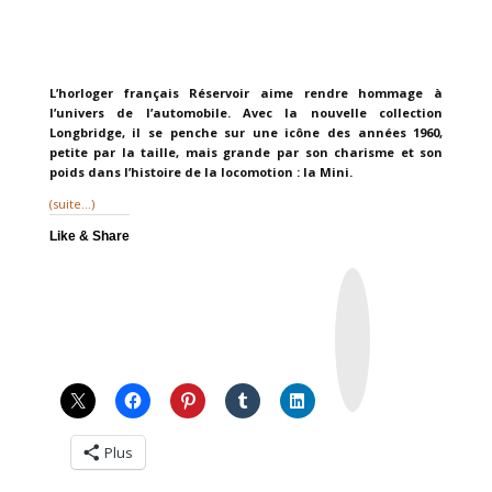
L’horloger français Réservoir aime rendre hommage à
l’univers de l’automobile. Avec la nouvelle collection
Longbridge, il se penche sur une icône des années 1960,
petite par la taille, mais grande par son charisme et son
poids dans l’histoire de la locomotion : la Mini.
(suite…)
Like & Share
I
n
s
t
a
g
r
a
m
Plus