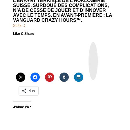
L’ENFANT TERRIBLE DE L’HORLOGERIE
SUISSE, SURDOUÉ DES COMPLICATIONS,
N’A DE CESSE DE JOUER ET D’INNOVER
AVEC LE TEMPS. EN AVANT-PREMIÈRE : LA
VANGUARD CRAZY HOURS™.
(suite…)
Like & Share
I
n
s
t
a
g
r
a
m
Plus
J’aime ça :