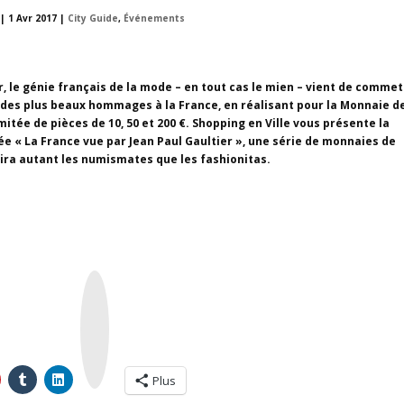
|
1 Avr 2017
|
City Guide
,
Événements
r, le génie français de la mode – en tout cas le mien – vient de commet
 des plus beaux hommages à la France, en réalisant pour la Monnaie d
mitée de pièces de 10, 50 et 200 €. Shopping en Ville vous présente la
ée « La France vue par Jean Paul Gaultier », une série de monnaies de
vira autant les numismates que les fashionitas.
I
n
s
t
a
g
r
a
m
Plus