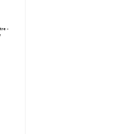
tre –
e