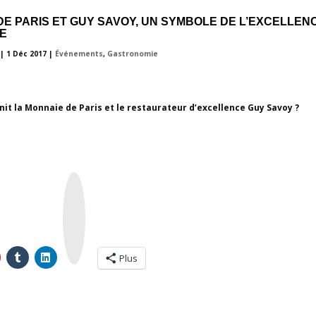
DE PARIS ET GUY SAVOY, UN SYMBOLE DE L’EXCELLEN
E
|
1 Déc 2017
|
Événements
,
Gastronomie
nit la Monnaie de Paris et le restaurateur d’excellence Guy Savoy ?
I
n
s
t
a
g
r
a
m
Plus