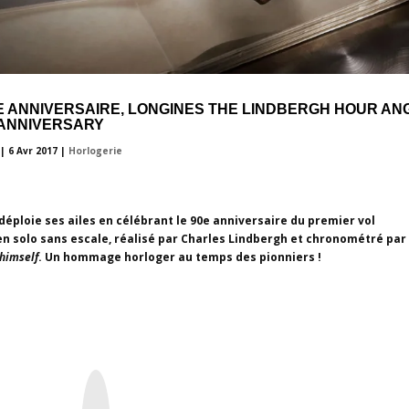
ÉE ANNIVERSAIRE, LONGINES THE LINDBERGH HOUR AN
 ANNIVERSARY
|
6 Avr 2017
|
Horlogerie
déploie ses ailes en célébrant le 90e anniversaire du premier vol
en solo sans escale, réalisé par Charles Lindbergh et chronométré par
himself
. Un hommage horloger au temps des pionniers !
I
n
s