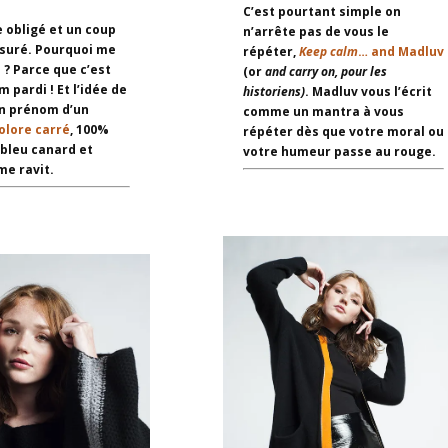
C’est pourtant simple on
 obligé et un coup
n’arrête pas de vous le
suré. Pourquoi me
répéter,
Keep calm
… and Madluv
 ? Parce que c’est
(or
and carry on, pour les
pardi ! Et l’idée de
historiens)
. Madluv vous l’écrit
n prénom d’un
comme un mantra à vous
olore carré
, 100%
répéter dès que votre moral ou
bleu canard et
votre humeur passe au rouge.
e ravit.