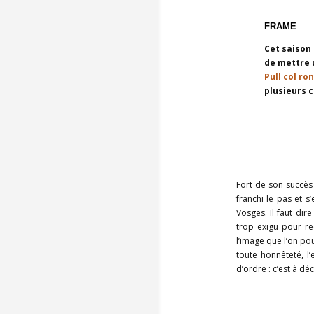
FRAME
Cet saison 
de mettre 
Pull col ro
plusieurs c
Fort de son succès
franchi le pas et s
Vosges. Il faut di
trop exigu pour re
l’image que l’on po
toute honnêteté, l
d’ordre : c’est à dé