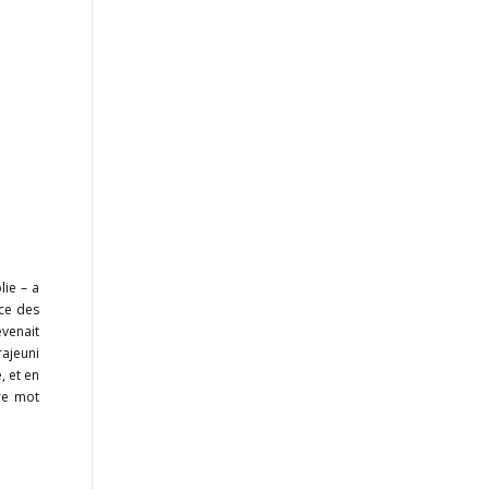
ie – a
ace des
evenait
ajeuni
, et en
tre mot