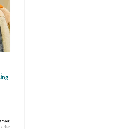
,
sing
anvier,
ez d’un