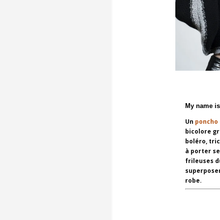
My name is
Un
poncho 
bicolore gr
boléro, tri
à porter se
frileuses d
superposer
robe.