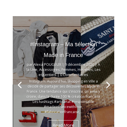
#Instagram – Ma sélection
Made in France
par
Alexa POUGEUX
|
9 décembre 2020
|
À
la Une
,
Accessoires
,
Femmes
,
Hommes
,
Les
essentiels
| 0 Commentaires
Instagram. Aujourd'hui, Shopping en Ville a
décidé de partager ses découvertes Made in
France. Une tendance qui s'inscrira, on aime y
croire, dans la durée.100 % création française
Les hashtags #artisanat #responsable
#madeinfrancewithlove,
#fabricationfrancaise,...
Read More