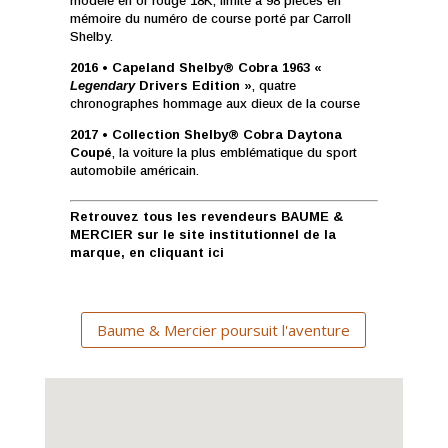
modèle en or rouge 18K, limité à 98 pièces en
mémoire du numéro de course porté par Carroll
Shelby.
2016 • Capeland Shelby® Cobra 1963 «
Legendary
Drivers Edition »
, quatre
chronographes hommage aux dieux de la course
2017 • Collection Shelby® Cobra Daytona
Coupé
, la voiture la plus emblématique du sport
automobile américain.
Retrouvez tous les revendeurs BAUME &
MERCIER sur le site institutionnel de la
marque, en cliquant
ici
Baume & Mercier poursuit l'aventure