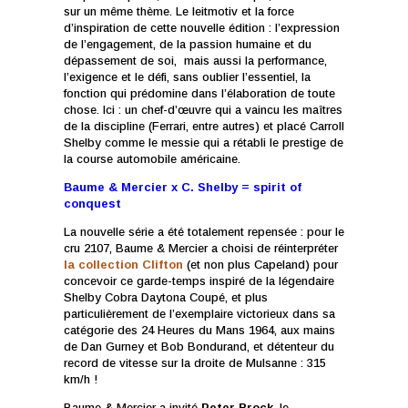
sur un même thème. Le leitmotiv et la force
d’inspiration de cette nouvelle édition : l’expression
de l’engagement, de la passion humaine et du
dépassement de soi, mais aussi la performance,
l’exigence et le défi, sans oublier l’essentiel, la
fonction qui prédomine dans l’élaboration de toute
chose. Ici : un chef-d’œuvre qui a vaincu les maîtres
de la discipline (Ferrari, entre autres) et placé Carroll
Shelby comme le messie qui a rétabli le prestige de
la course automobile américaine.
Baume & Mercier x C. Shelby = spirit of
conquest
La nouvelle série a été totalement repensée : pour le
cru 2107, Baume & Mercier a choisi de réinterpréter
la collection Clifton
(et non plus Capeland) pour
concevoir ce garde-temps inspiré de la légendaire
Shelby Cobra Daytona Coupé, et plus
particulièrement de l’exemplaire victorieux dans sa
catégorie des 24 Heures du Mans 1964, aux mains
de Dan Gurney et Bob Bondurand, et détenteur du
record de vitesse sur la droite de Mulsanne : 315
km/h !
Baume & Mercier a invité
Peter Brock
, le