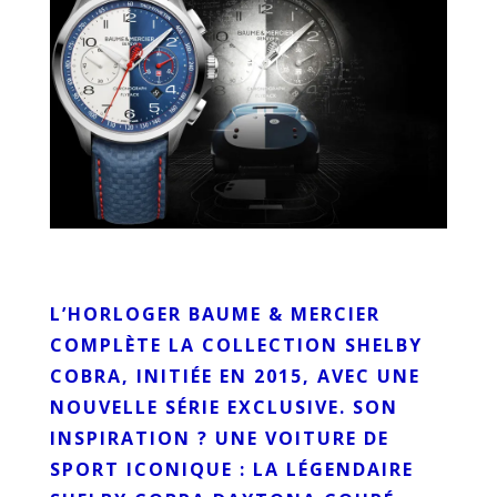
L’HORLOGER BAUME & MERCIER
COMPLÈTE LA COLLECTION SHELBY
COBRA, INITIÉE EN 2015, AVEC UNE
NOUVELLE SÉRIE EXCLUSIVE. SON
INSPIRATION ? UNE VOITURE DE
SPORT ICONIQUE : LA LÉGENDAIRE