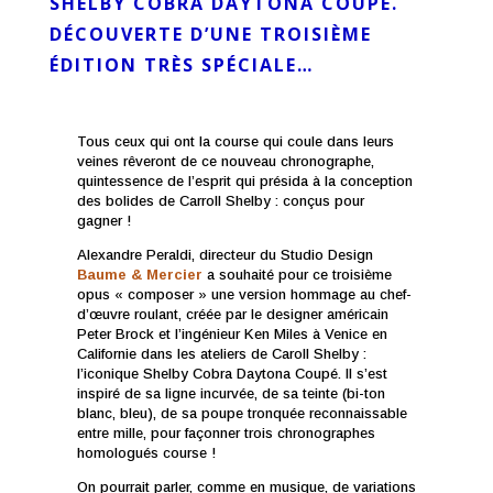
SHELBY COBRA DAYTONA COUPÉ.
DÉCOUVERTE D’UNE TROISIÈME
ÉDITION TRÈS SPÉCIALE…
Tous ceux qui ont la course qui coule dans leurs
veines rêveront de ce nouveau chronographe,
quintessence de l’esprit qui présida à la conception
des bolides de Carroll Shelby : conçus pour
gagner !
Alexandre Peraldi, directeur du Studio Design
Baume & Mercier
a souhaité pour ce troisième
opus « composer » une version hommage au chef-
d’œuvre roulant, créée par le designer américain
Peter Brock et l’ingénieur Ken Miles à Venice en
Californie dans les ateliers de Caroll Shelby :
l’iconique Shelby Cobra Daytona Coupé. Il s’est
inspiré de sa ligne incurvée, de sa teinte (bi-ton
blanc, bleu), de sa poupe tronquée reconnaissable
entre mille, pour façonner trois chronographes
homologués course !
On pourrait parler, comme en musique, de variations