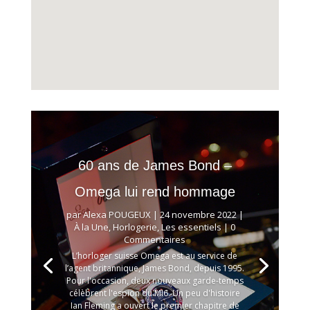
60 ans de James Bond –
Omega lui rend hommage
par
Alexa POUGEUX
|
24 novembre 2022
|
À la Une
,
Horlogerie
,
Les essentiels
| 0
Commentaires
L’horloger suisse Omega est au service de
l’agent britannique, James Bond, depuis 1995.
Pour l'occasion, deux nouveaux garde-temps
célèbrent l'espion du MI6. Un peu d'histoire
Ian Fleming a ouvert le premier chapitre de