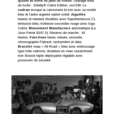
ajourée en forme de jante de voiture. Gravage fond
de boîte :
Shelby® Cobra Edition, xxx/196
. Le
cadran
évoque la carrosserie bi-ton avec sa moitié
bleu et l’autre argenté satiné-soleil.
Aiguilles
heures et minutes rhodiées avec Superluminova C1,
émission bleu, trotteuse secondes rouge avec logo
Cobra.
Mouvement Manufacture
automatique (La
Joux-Perret 8147-2). Réserve de marche : 42
heures.
Fonctions
heure, minute, seconde,
chronographe Flyback, tachymètre et date.
Bracelet
veau « All Road » bleu avec embossage
type toile carbone, doublure en veau caoutchouté
noir. Boucle triple déployante réglable avec
poussoirs de sécurité.