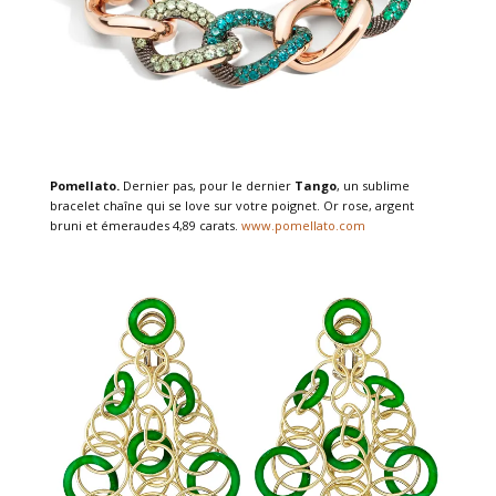
Pomellato.
Dernier pas, pour le dernier
Tango
, un sublime
bracelet chaîne qui se love sur votre poignet. Or rose, argent
bruni et émeraudes 4,89 carats.
www.pomellato.com