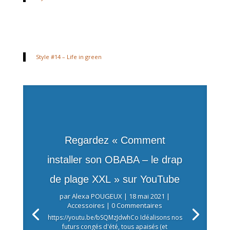
Style #14 – Life in green
Regardez « Comment
installer son OBABA – le drap
de plage XXL » sur YouTube
par
Alexa POUGEUX
|
18 mai 2021
|
Accessoires
| 0 Commentaires
https://youtu.be/bSQMzJdwhCo Idéalisons nos
futurs congés d'été, tous apaisés (et