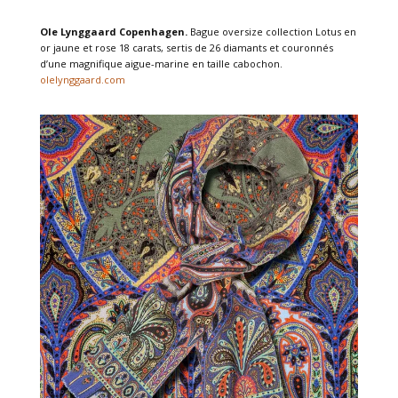
Ole Lynggaard Copenhagen.
Bague oversize collection Lotus en
or jaune et rose 18 carats, sertis de 26 diamants et couronnés
d’une magnifique aigue-marine en taille cabochon.
olelynggaard.com