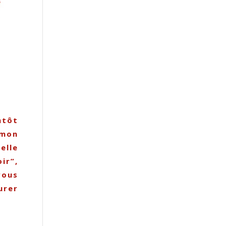
ntôt
 mon
elle
ir”,
vous
urer