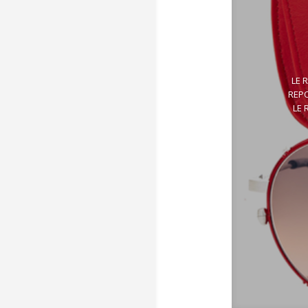
LE 
REPO
LE 