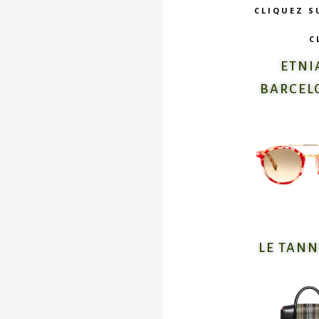
CLIQUEZ S
C
ETNI
BARCEL
LE TAN