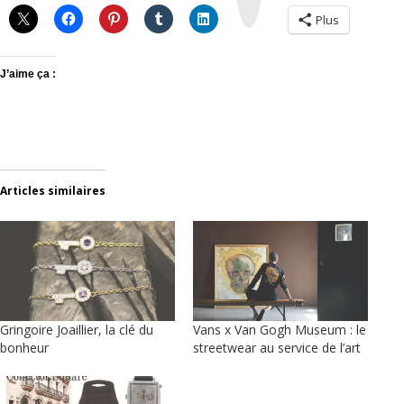
a
m
Plus
J’aime ça :
Articles similaires
Gringoire Joaillier, la clé du
Vans x Van Gogh Museum : le
bonheur
streetwear au service de l’art