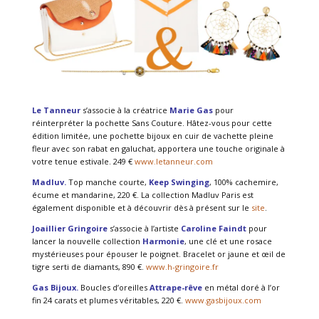
Le Tanneur
s’associe à la créatrice
Marie Gas
pour
réinterpréter la pochette Sans Couture. Hâtez-vous pour cette
édition limitée, une pochette bijoux en cuir de vachette pleine
fleur avec son rabat en galuchat, apportera une touche originale à
votre tenue estivale. 249 €
www.letanneur.com
Madluv.
Top manche courte,
Keep Swinging
, 100% cachemire,
écume et mandarine, 220 €. La collection Madluv Paris est
également disponible et à découvrir dès à présent sur le
site
.
Joaillier Gringoire
s’associe à l’artiste
Caroline Faindt
pour
lancer la nouvelle collection
Harmonie
, une clé et une rosace
mystérieuses pour épouser le poignet. Bracelet or jaune et œil de
tigre serti de diamants, 890 €.
www.h-gringoire.fr
Gas Bijoux.
Boucles d’oreilles
Attrape-rêve
en métal doré à l’or
fin 24 carats et plumes véritables, 220 €.
www.gasbijoux.com