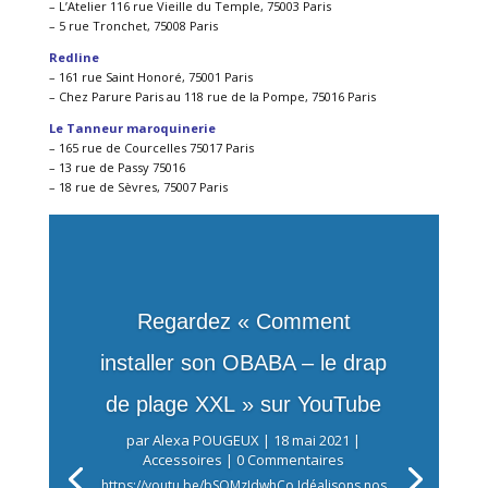
– L’Atelier 116 rue Vieille du Temple, 75003 Paris
– 5 rue Tronchet, 75008 Paris
Redline
– 161 rue Saint Honoré, 75001 Paris
– Chez Parure Paris au 118 rue de la Pompe, 75016 Paris
Le Tanneur maroquinerie
– 165 rue de Courcelles 75017 Paris
– 13 rue de Passy 75016
– 18 rue de Sèvres, 75007 Paris
Regardez « Comment
installer son OBABA – le drap
de plage XXL » sur YouTube
par
Alexa POUGEUX
|
18 mai 2021
|
Accessoires
| 0 Commentaires
https://youtu.be/bSQMzJdwhCo Idéalisons nos