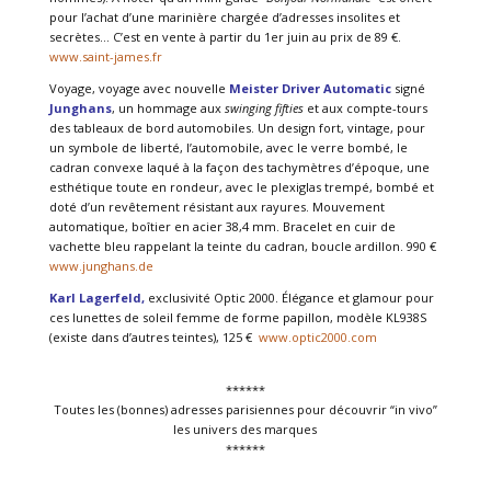
pour l’achat d’une marinière chargée d’adresses insolites et
secrètes… C’est en vente à partir du 1er juin au prix de 89 €.
www.saint-james.fr
Voyage, voyage avec nouvelle
Meister Driver Automatic
signé
Junghans
, un hommage aux
swinging fifties
et aux compte-tours
des tableaux de bord automobiles. Un design fort, vintage, pour
un symbole de liberté, l’automobile, avec le verre bombé, le
cadran convexe laqué à la façon des tachymètres d’époque, une
esthétique toute en rondeur, avec le plexiglas trempé, bombé et
doté d’un revêtement résistant aux rayures. Mouvement
automatique, boîtier en acier 38,4 mm. Bracelet en cuir de
vachette bleu rappelant la teinte du cadran, boucle ardillon. 990 €
www.junghans.de
Karl Lagerfeld,
exclusivité Optic 2000. Élégance et glamour pour
ces lunettes de soleil femme de forme papillon, modèle KL938S
(existe dans d’autres teintes), 125 €
www.optic2000.com
******
Toutes les (bonnes) adresses parisiennes pour découvrir “in vivo”
les univers des marques
******